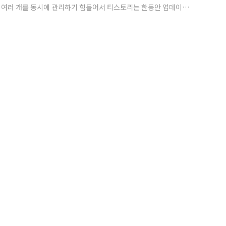
ogasns 여러 개를 동시에 관리하기 힘들어서 티스토리는 한동안 업데이트를
이 어느덧 15주년을 맞이한 덕분에 행사도 예년보다 크게 치렀는데요.
시는 분들도 계셨을 텐데 올리지 못해서 죄송해요, 연말이라 넘 바빠
 12월 중으로 결산해서 올릴게요~ 늘 찾아주셔서 감사합니다.