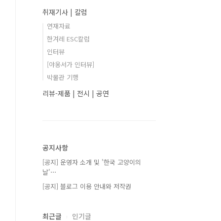
취재기사 | 칼럼
연재자료
한겨레 ESC칼럼
인터뷰
[야옹서가 인터뷰]
박물관 기행
리뷰-제품 | 전시 | 공연
공지사항
[공지] 운영자 소개 및 '한국 고양이의
날'⋯
[공지] 블로그 이용 안내와 저작권
최근글
인기글